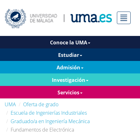
Menú
Conoce la UMA
Estudiar
Admisión
Investigación
Servicios
UMA
Oferta de grado
Escuela de Ingenierías Industriales
Graduado/a en Ingeniería Mecánica
Fundamentos de Electrónica