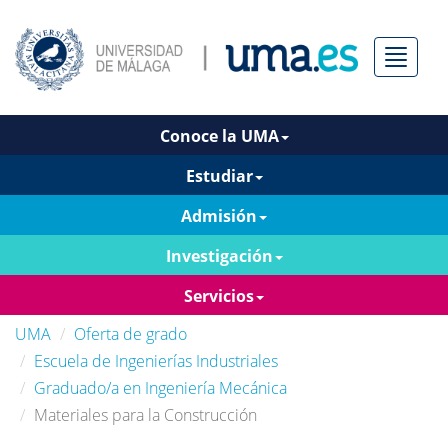
Menú
Conoce la UMA
Estudiar
Admisión
Investigación
Servicios
UMA
Oferta de grado
Escuela de Ingenierías Industriales
Graduado/a en Ingeniería Mecánica
Materiales para la Construcción