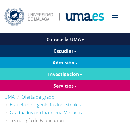
Menú
Conoce la UMA
Estudiar
Admisión
Investigación
Servicios
UMA
Oferta de grado
Escuela de Ingenierías Industriales
Graduado/a en Ingeniería Mecánica
Tecnología de Fabricación