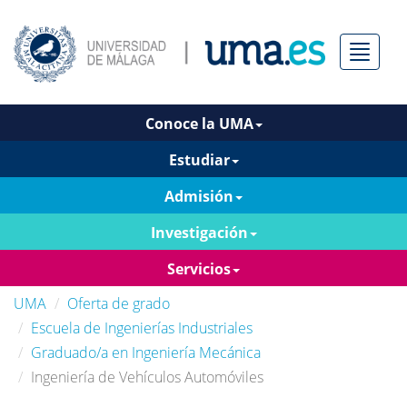
Menú
Conoce la UMA
Estudiar
Admisión
Investigación
Servicios
UMA
Oferta de grado
Escuela de Ingenierías Industriales
Graduado/a en Ingeniería Mecánica
Ingeniería de Vehículos Automóviles