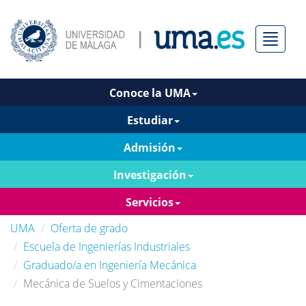
Menú
Conoce la UMA
Estudiar
Admisión
Investigación
Servicios
UMA
Oferta de grado
Escuela de Ingenierías Industriales
Graduado/a en Ingeniería Mecánica
Mecánica de Suelos y Cimentaciones