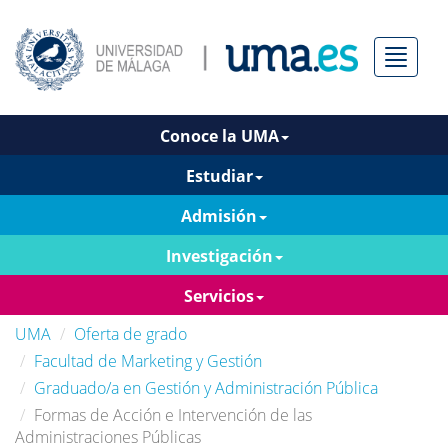
Menú
Conoce la UMA
Estudiar
Admisión
Investigación
Servicios
UMA
Oferta de grado
Facultad de Marketing y Gestión
Graduado/a en Gestión y Administración Pública
Formas de Acción e Intervención de las
Administraciones Públicas