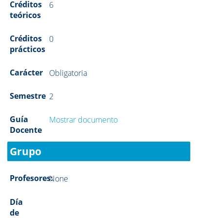
Créditos
6
teóricos
Créditos
0
prácticos
Carácter
Obligatoria
Semestre
2
Guía
Mostrar documento
Docente
Grupo
Profesores:
None
Día
de