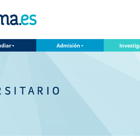
udiar
Admisión
Investig