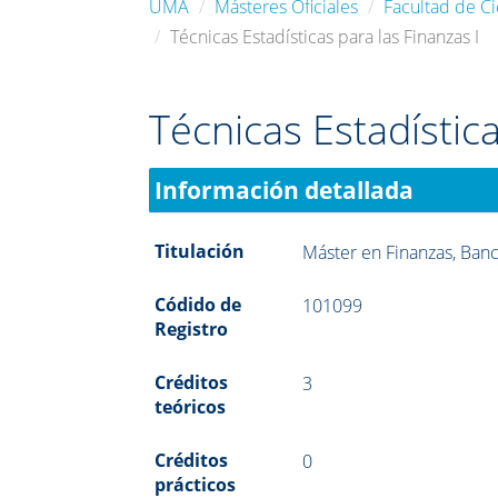
UMA
Másteres Oficiales
Facultad de C
Técnicas Estadísticas para las Finanzas I
Técnicas Estadística
Información detallada
Titulación
Máster en Finanzas, Ban
Códido de
101099
Registro
Créditos
3
teóricos
Créditos
0
prácticos