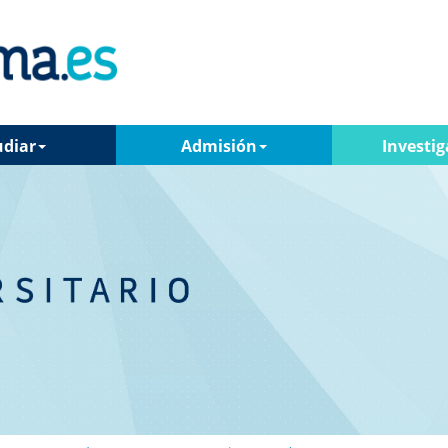
udiar
Admisión
Investig