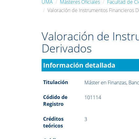
UMA
Másteres Oficiales
Facultad de C
Valoración de Instrumentos Financieros 
Valoración de Inst
Derivados
Información detallada
Titulación
Máster en Finanzas, Ban
Códido de
101114
Registro
Créditos
3
teóricos