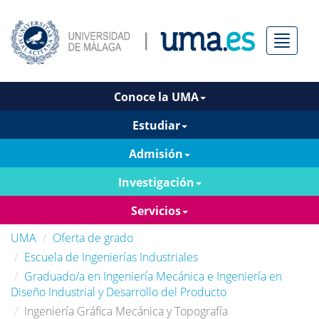
Menú
Conoce la UMA
Estudiar
Admisión
Investigación
Servicios
UMA
Oferta de grado
Escuela de Ingenierías Industriales
Graduado/a en Ingeniería Mecánica e Ingeniería en
Diseño Industrial y Desarrollo del Producto
Ingeniería Gráfica Mecánica y Topografía