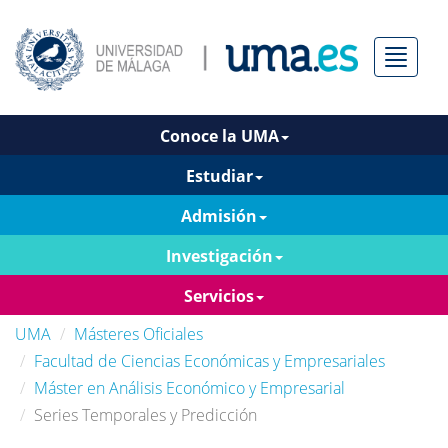
Menú
Conoce la UMA
Estudiar
Admisión
Investigación
Servicios
UMA
Másteres Oficiales
Facultad de Ciencias Económicas y Empresariales
Máster en Análisis Económico y Empresarial
Series Temporales y Predicción