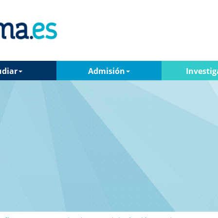
udiar
Admisión
Investig