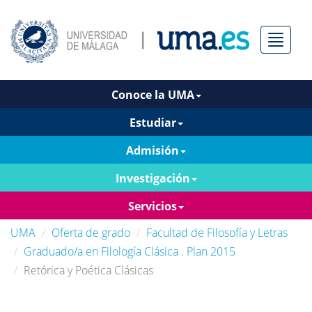
Menú
Conoce la UMA
Estudiar
Admisión
Investigación
Servicios
UMA
Oferta de grado
Facultad de Filosofía y Letras
Graduado/a en Filología Clásica . Plan 2015
Retórica y Poética Clásicas