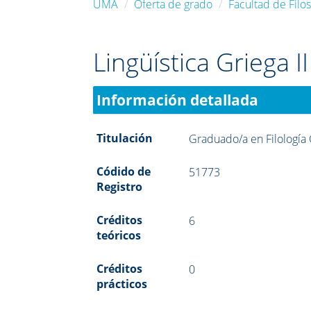
UMA
Oferta de grado
Facultad de Filos
Lingüística Griega II
Información detallada
Titulación
Graduado/a en Filología 
Códido de
51773
Registro
Créditos
6
teóricos
Créditos
0
prácticos