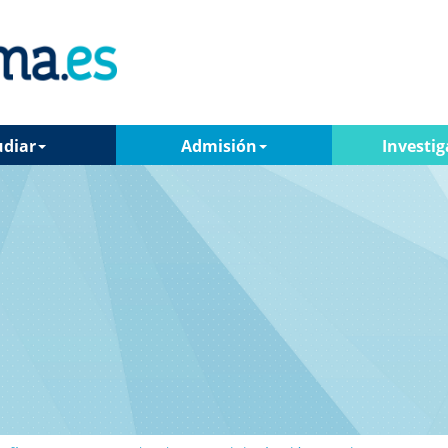
udiar
Admisión
Investig