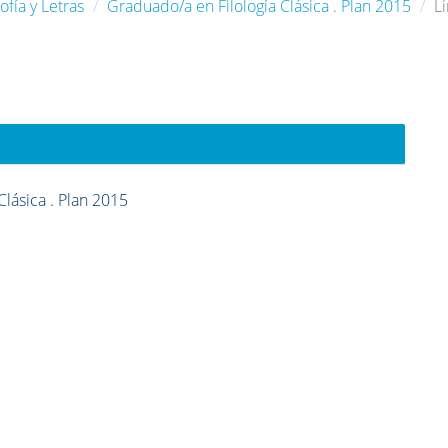
ofía y Letras
Graduado/a en Filología Clásica . Plan 2015
Li
Clásica . Plan 2015