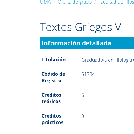
UMA
Oferta de grado
Facultad de Filos
Textos Griegos V
Información detallada
Titulación
Graduado/a en Filología 
Códido de
51784
Registro
Créditos
6
teóricos
Créditos
0
prácticos