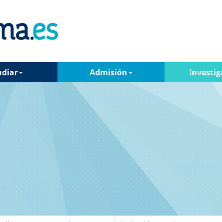
udiar
Admisión
Investig