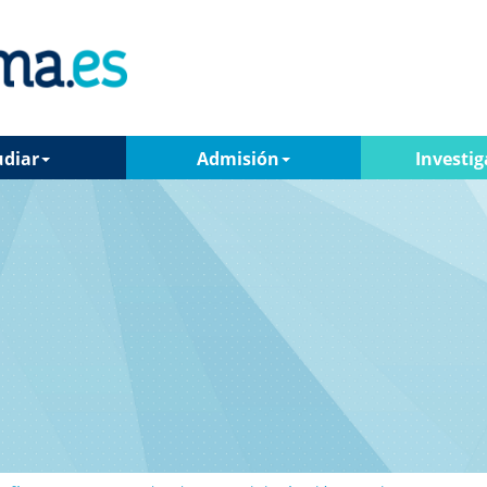
udiar
Admisión
Investig