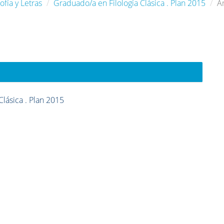
ofía y Letras
Graduado/a en Filología Clásica . Plan 2015
A
Clásica . Plan 2015