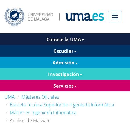
Menú
Conoce la UMA
Estudiar
Admisión
Investigación
Servicios
UMA
Másteres Oficiales
Escuela Técnica Superior de Ingeniería Informática
Máster en Ingeniería Informática
Análisis de Malware