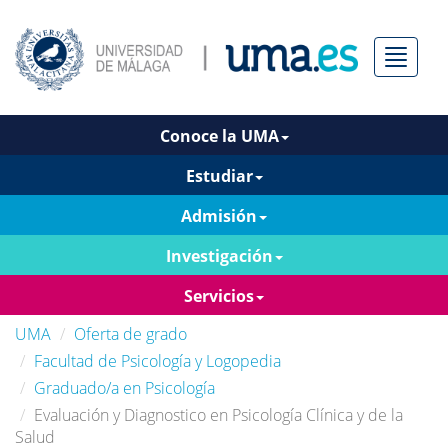
Menú
Conoce la UMA
Estudiar
Admisión
Investigación
Servicios
UMA
Oferta de grado
Facultad de Psicología y Logopedia
Graduado/a en Psicología
Evaluación y Diagnostico en Psicología Clínica y de la
Salud