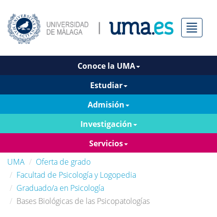
Menú
Conoce la UMA
Estudiar
Admisión
Investigación
Servicios
UMA
Oferta de grado
Facultad de Psicología y Logopedia
Graduado/a en Psicología
Bases Biológicas de las Psicopatologías