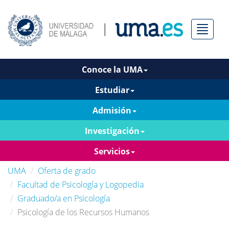
Menú
Conoce la UMA
Estudiar
Admisión
Investigación
Servicios
UMA
Oferta de grado
Facultad de Psicología y Logopedia
Graduado/a en Psicología
Psicología de los Recursos Humanos