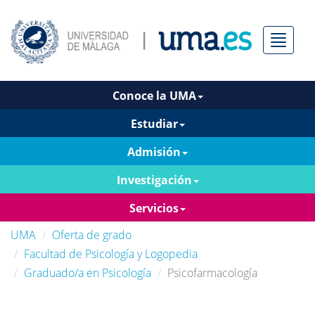
Menú
Conoce la UMA
Estudiar
Admisión
Investigación
Servicios
UMA
Oferta de grado
Facultad de Psicología y Logopedia
Graduado/a en Psicología
Psicofarmacología