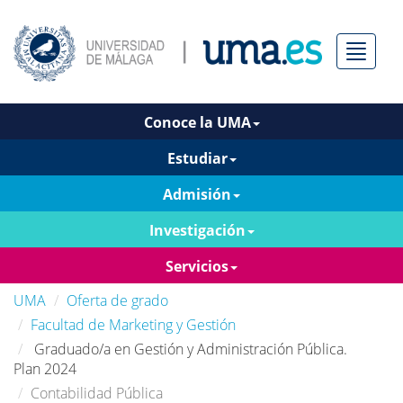
Menú
Conoce la UMA
Estudiar
Admisión
Investigación
Servicios
UMA
Oferta de grado
Facultad de Marketing y Gestión
Graduado/a en Gestión y Administración Pública.
Plan 2024
Contabilidad Pública