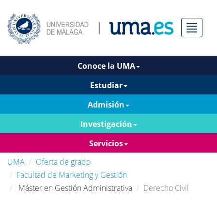
Menú
Conoce la UMA
Estudiar
Admisión
Investigación
Servicios
UMA
Oferta de grado
Facultad de Marketing y Gestión
Máster en Gestión Administrativa
Derecho Civil