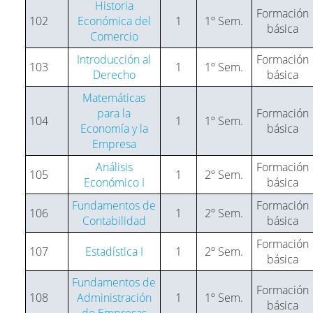
Historia
Formación
102
Económica del
1
1º Sem.
básica
Comercio
Introducción al
Formación
103
1
1º Sem.
Derecho
básica
Matemáticas
para la
Formación
104
1
1º Sem.
Economía y la
básica
Empresa
Análisis
Formación
105
1
2º Sem.
Económico I
básica
Fundamentos de
Formación
106
1
2º Sem.
Contabilidad
básica
Formación
107
Estadística I
1
2º Sem.
básica
Fundamentos de
Formación
108
Administración
1
1º Sem.
básica
de Empresas