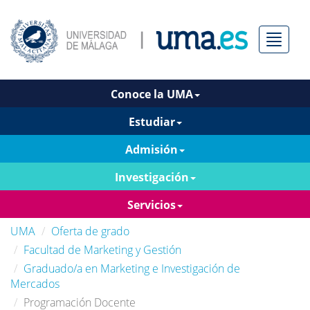
Menú
Conoce la UMA
Estudiar
Admisión
Investigación
Servicios
UMA
Oferta de grado
Facultad de Marketing y Gestión
Graduado/a en Marketing e Investigación de
Mercados
Programación Docente