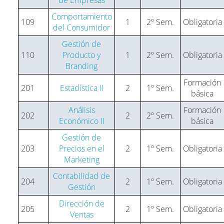
Comportamiento
109
1
2º Sem.
Obligatoria
del Consumidor
Gestión de
110
Producto y
1
2º Sem.
Obligatoria
Branding
Formación
201
Estadística II
2
1º Sem.
básica
Análisis
Formación
202
2
2º Sem.
Económico II
básica
Gestión de
203
Precios en el
2
1º Sem.
Obligatoria
Marketing
Contabilidad de
204
2
1º Sem.
Obligatoria
Gestión
Dirección de
205
2
1º Sem.
Obligatoria
Ventas