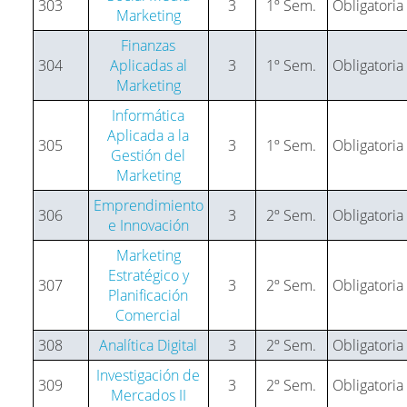
303
3
1º Sem.
Obligatoria
Marketing
Finanzas
304
Aplicadas al
3
1º Sem.
Obligatoria
Marketing
Informática
Aplicada a la
305
3
1º Sem.
Obligatoria
Gestión del
Marketing
Emprendimiento
306
3
2º Sem.
Obligatoria
e Innovación
Marketing
Estratégico y
307
3
2º Sem.
Obligatoria
Planificación
Comercial
308
Analítica Digital
3
2º Sem.
Obligatoria
Investigación de
309
3
2º Sem.
Obligatoria
Mercados II