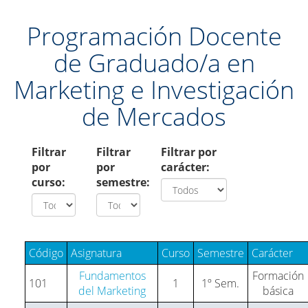
Programación Docente
de Graduado/a en
Marketing e Investigación
de Mercados
Filtrar
Filtrar
Filtrar por
por
por
carácter:
curso:
semestre:
Código
Asignatura
Curso
Semestre
Carácter
Fundamentos
Formación
101
1
1º Sem.
del Marketing
básica