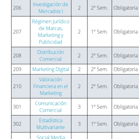
Investigación de
206
2
2º Sem.
Obligatoria
Mercados I
Régimen Jurídico
de Marcas,
207
2
1º Sem.
Obligatoria
Marketing y
Publicidad
Distribución
208
2
2º Sem.
Obligatoria
Comercial
209
Marketing Digital
2
2º Sem.
Obligatoria
Valoración
210
Financiera en el
2
2º Sem.
Obligatoria
Marketing
Comunicación
301
3
1º Sem.
Obligatoria
Comercial
Estadística
302
3
1º Sem.
Obligatoria
Multivariante
Social Media