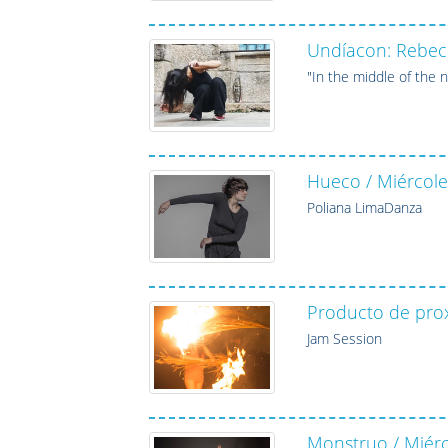
Undíacon: Rebeca
"In the middle of the 
Hueco / Miércole
Poliana LimaDanza
Producto de prox
Jam Session
Monstruo / Miérc