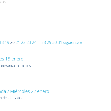
icas
18
19
20
21
22
23
24
...
28
29
30
31
siguiente ››
oles 15 enero
eakdance femenino
rada / Miércoles 22 enero
o desde Galicia