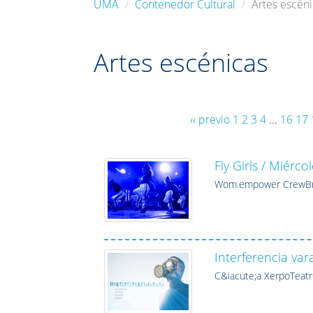
UMA
Contenedor Cultural
Artes escén
Artes escénicas
‹‹ previo
1
2
3
4
...
16
17
Fly Girls / Miérc
Wom.empower CrewBr
Interferencia va
C&iacute;a XerpoTeatr