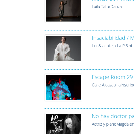
Laila TafurDanza
Insaciabilidad /
Luc&iacute;a La Pi&nt
Escape Room 29 
Calle AlcazabillaInsc
No hay doctor pa
Actriz y pianoMagdale