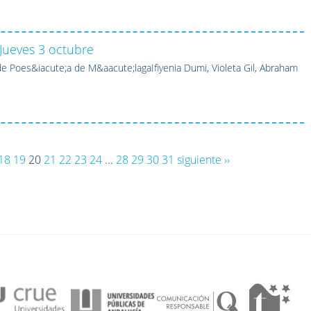
/ Jueves 3 octubre
 de Poes&iacute;a de M&aacute;lagaIfiyenia Dumi, Violeta Gil, Abraham
18
19
20
21
22
23
24
...
28
29
30
31
siguiente ››