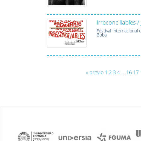
Irreconciliables 
Festival Internacional
Boba
‹‹ previo
1
2
3
4
...
16
17