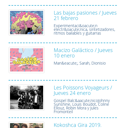
Las bajas pasiones / Jueves
21 febrero
Experimentaci&oacute;n
electr&oacute;nica, sintetizadores,
ritmos bailables y guitarras
Macizo Galáctico / Jueves
10 enero
Man&eacute;, Sarah, Dionisio
Les Poissons Voyageurs /
Jueves 24 enero
Gospel Balc&aacute;nicoJohnny
Sunshine, Louis Boudot, Coline
Ellouz, Robin Mora y Jules
Fromonteil
Kokoshca Gira 2019.