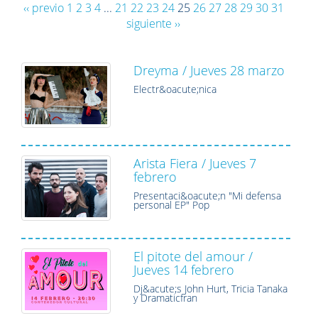
‹‹ previo
1
2
3
4
...
21
22
23
24
25
26
27
28
29
30
31
siguiente ››
Dreyma / Jueves 28 marzo
Electr&oacute;nica
Arista Fiera / Jueves 7
febrero
Presentaci&oacute;n "Mi defensa
personal EP" Pop
El pitote del amour /
Jueves 14 febrero
Dj&acute;s John Hurt, Tricia Tanaka
y Dramaticfran