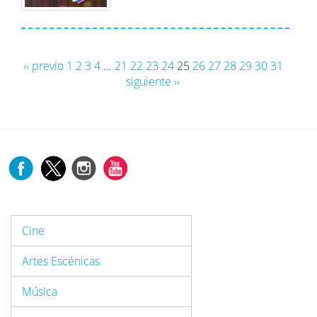
‹‹ previo
1
2
3
4
...
21
22
23
24
25
26
27
28
29
30
31
siguiente ››
Cine
Artes Escénicas
Música