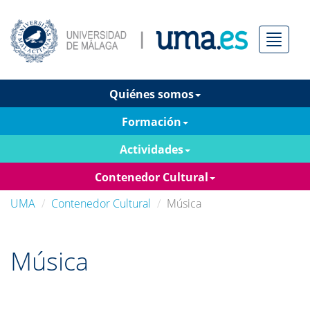
Menú
Quiénes somos
Formación
Actividades
Contenedor Cultural
UMA
Contenedor Cultural
Música
Música