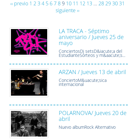
‹‹ previo
1
2
3
4
5
6
7
8
9
10
11
12
13
...
28
29
30
31
siguiente ››
LA TRACA - Séptimo
aniversario / Jueves 25 de
mayo
ConciertosDj setsD&iacute;a del
EstudianteSorteos y m&aacute;s...
ARZAN / Jueves 13 de abril
ConciertoM&uacute;sica
internacional
POLARNOVA/ Jueves 20 de
abril
Nuevo albumRock Alternativo