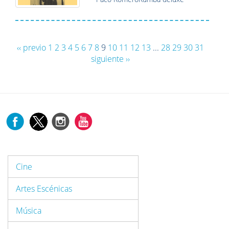
‹‹ previo
1
2
3
4
5
6
7
8
9
10
11
12
13
...
28
29
30
31
siguiente ››
Cine
Artes Escénicas
Música