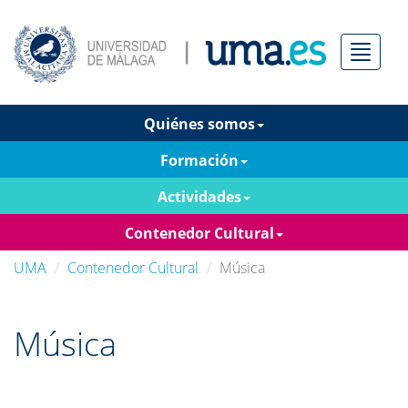
Menú
Quiénes somos
Formación
Actividades
Contenedor Cultural
UMA
Contenedor Cultural
Música
Música