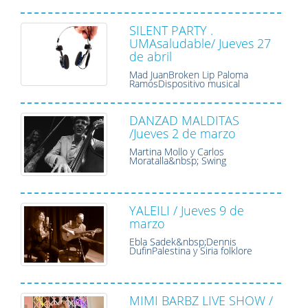
SILENT PARTY .
UMAsaludable/ Jueves 27
de abril
Mad JuanBroken Lip Paloma
RamosDispositivo musical
DANZAD MALDITAS
/Jueves 2 de marzo
Martina Mollo y Carlos
Moratalla&nbsp; Swing
YALEILI / Jueves 9 de
marzo
Ebla Sadek&nbsp;Dennis
DufinPalestina y Siria folklore
MIMI BARBZ LIVE SHOW /