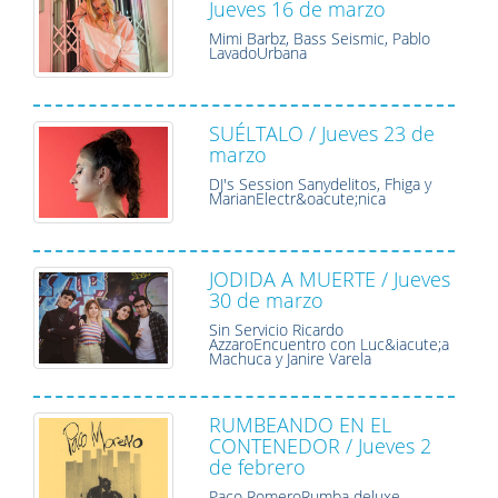
Jueves 16 de marzo
Mimi Barbz, Bass Seismic, Pablo
LavadoUrbana
SUÉLTALO / Jueves 23 de
marzo
DJ's Session Sanydelitos, Fhiga y
MarianElectr&oacute;nica
JODIDA A MUERTE / Jueves
30 de marzo
Sin Servicio Ricardo
AzzaroEncuentro con Luc&iacute;a
Machuca y Janire Varela
RUMBEANDO EN EL
CONTENEDOR / Jueves 2
de febrero
Paco RomeroRumba deluxe