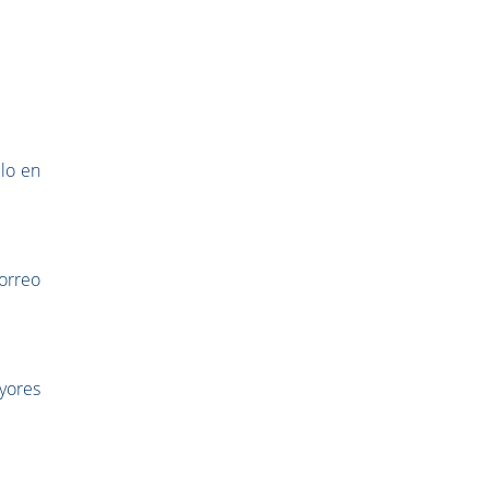
lo en
rreo
yores