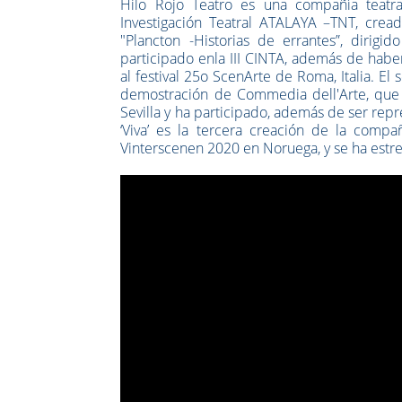
Hilo Rojo Teatro es una compañía teatral
Investigación Teatral ATALAYA –TNT, cread
"Plancton -Historias de errantes”, dirigi
participado enla III CINTA, además de habe
al festival 25o ScenArte de Roma, Italia. E
demostración de Commedia dell'Arte, que 
Sevilla y ha participado, además de ser rep
‘Viva’ es la tercera creación de la
compañ
Vinterscenen 2020 en Noruega, y se ha estr