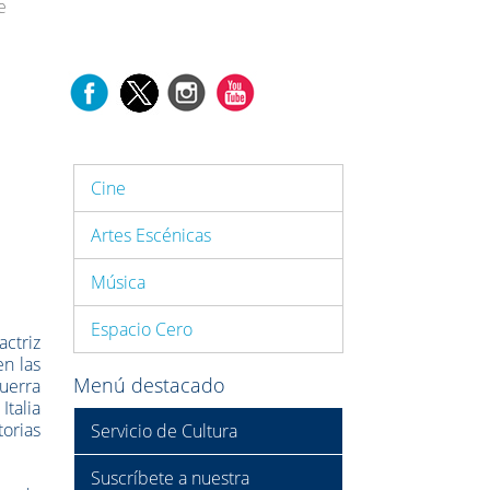
e
Cine
Artes Escénicas
Música
Espacio Cero
actriz
en las
Menú destacado
Guerra
Italia
torias
Servicio de Cultura
Suscríbete a nuestra