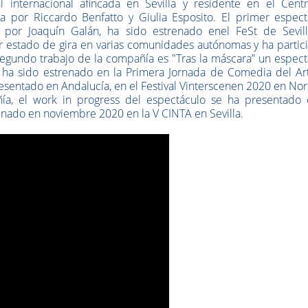
 internacional afincada en Sevilla y residente en el Cent
a por Riccardo Benfatto y Giulia Esposito. El primer espect
do por Joaquín Galán, ha sido estrenado enel FeSt de Sevill
r estado de gira en varias comunidades autónomas y ha partic
l segundo trabajo de la compañía es "Tras la máscara” un espec
ha sido estrenado en la Primera Jornada de Comedia del Ar
resentado en
Andalucía, en el Festival Vinterscenen 2020 en No
ía, el work in progress del espectáculo se ha presentado 
enado en noviembre 2020 en la V CINTA en Sevilla.