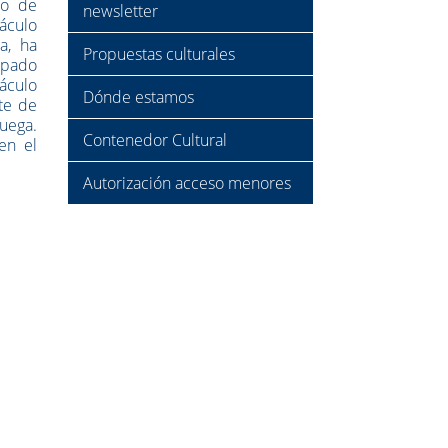
ro de
newsletter
áculo
a, ha
Propuestas culturales
ipado
táculo
Dónde estamos
te de
ruega.
Contenedor Cultural
en el
Autorización acceso menores