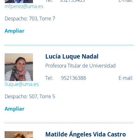
Tel:
952133405
E-mail:
mfperez@uma.es
Despacho:
703, Torre 7
Ampliar
Lucía Luque Nadal
Profesora Titular de Universidad
Tel:
952136388
E-mail:
lluque@uma.es
Despacho: 507
, Torre 5
Ampliar
Matilde Ángeles Vida Castro