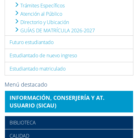
Trámites Específicos
Atención al Público
Directorio y Ubicación
GUÍAS DE MATRÍCULA 2026-2027
Futuro estudiantado
Estudiantado de nuevo ingreso
Estudiantado matriculado
Menú destacado
INFORMACIÓN, CONSERJERÍA Y AT.
USUARIO (SICAU)
BIBLIOTECA
CALIDAD