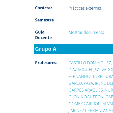
Carácter
Prácticas externas
Semestre
1
Guía
Mostrar documento
Docente
Grupo A
Profesores:
CASTILLO DOMINGUEZ,
DIAZ MIGUEL, SALVADO
FERNANDEZ TORRES, R
GARCIA PAYA, IRENE DE
GARRES ARAGUES, NUR
GIJON NOGUERON, GAB
GOMEZ CARRION, ALVA
JIMENEZ CEBRIAN, ANA