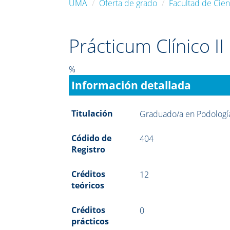
UMA
Oferta de grado
Facultad de Cien
Prácticum Clínico II
%
Información detallada
Titulación
Graduado/a en Podologí
Códido de
404
Registro
Créditos
12
teóricos
Créditos
0
prácticos