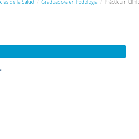
cias de la Salud
Graduado/a en Podología
Prácticum Clínic
a