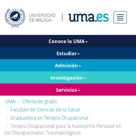
Menú
Conoce la UMA
Estudiar
Admisión
Investigación
Servicios
UMA
Oferta de grado
Facultad de Ciencias de la Salud
Graduado/a en Terapia Ocupacional
Terapia Ocupacional para la Autonomía Personal en
los Discapacitados Traumatológicos