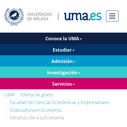
Menú
Conoce la UMA
Estudiar
Admisión
Investigación
Servicios
UMA
Oferta de grado
Facultad de Ciencias Económicas y Empresariales
Graduado/a en Economía
Introducción a la Economía