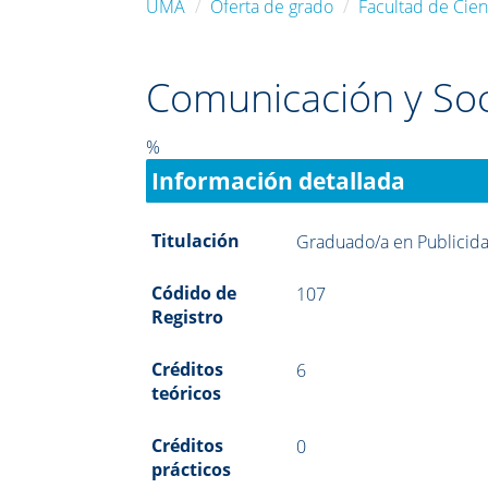
UMA
Oferta de grado
Facultad de Cie
Comunicación y So
%
Información detallada
Titulación
Graduado/a en Publicida
Códido de
107
Registro
Créditos
6
teóricos
Créditos
0
prácticos