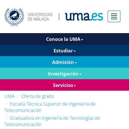
Menú
Conoce la UMA
Estudiar
Admisión
Investigación
Servicios
UMA
Oferta de grado
Escuela Técnica Superior de Ingeniería de
Telecomunicación
Graduado/a en Ingeniería de Tecnologías de
Telecomunicación