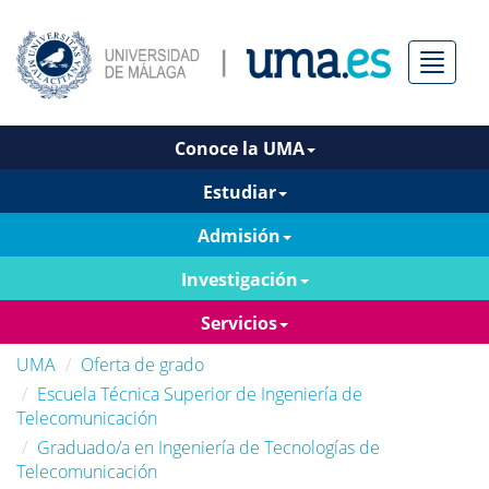
Menú
Conoce la UMA
Estudiar
Admisión
Investigación
Servicios
UMA
Oferta de grado
Escuela Técnica Superior de Ingeniería de
Telecomunicación
Graduado/a en Ingeniería de Tecnologías de
Telecomunicación