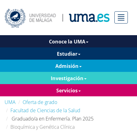
Menú
Conoce la UMA
Estudiar
Admisión
Investigación
Servicios
UMA
Oferta de grado
Facultad de Ciencias de la Salud
Graduado/a en Enfermería. Plan 2025
Bioquímica y Genética Clínica