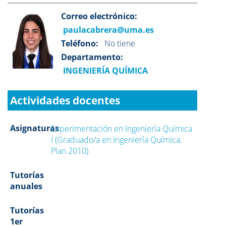
Correo electrónico:
paulacabrera@uma.es
Teléfono:
No tiene
Departamento:
INGENIERÍA QUÍMICA
Actividades docentes
Asignaturas
Experimentación en Ingeniería Química
I (Graduado/a en Ingeniería Química.
Plan 2010)
Tutorías
anuales
Tutorías
1er