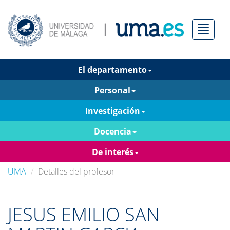
Menú
El departamento
Personal
Investigación
Docencia
De interés
UMA
Detalles del profesor
JESUS EMILIO SAN