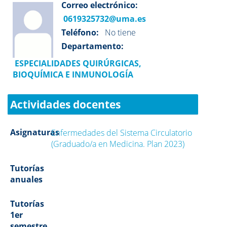
Correo electrónico:
0619325732@uma.es
Teléfono:
No tiene
Departamento:
ESPECIALIDADES QUIRÚRGICAS,
BIOQUÍMICA E INMUNOLOGÍA
Actividades docentes
Asignaturas
Enfermedades del Sistema Circulatorio
(Graduado/a en Medicina. Plan 2023)
Tutorías
anuales
Tutorías
1er
semestre