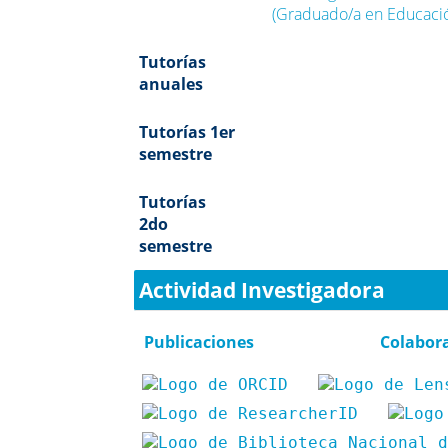
(Graduado/a en Educació
Tutorías
anuales
Tutorías 1er
semestre
Tutorías
2do
semestre
Actividad Investigadora
Publicaciones
Colabor