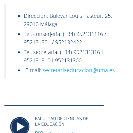
Dirección: Bulevar Louis Pasteur, 25.
29010 Málaga
Tel. conserjería: (+34) 952131116 /
952131301 / 952132422
Tel. secretaría: (+34) 952131316 I
952131310 I 952131300
E-mail:
secretariaeducacion@uma.es