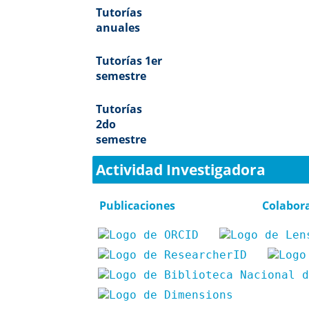
Tutorías
anuales
Tutorías 1er
semestre
Tutorías
2do
semestre
Actividad Investigadora
Publicaciones
Colabor