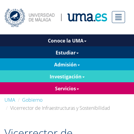
Menú
Conoce la UMA
Estudiar
Admisión
Investigación
Servicios
UMA
Gobierno
Vicerrector de Infraestructuras y Sostenibilidad
Vicerrector de