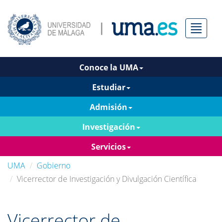
Menú
Conoce la UMA
Estudiar
Admisión
Investigación
Servicios
UMA
Gobierno
Vicerrector de Investigación y Divulgación Científica
Vicerrector de