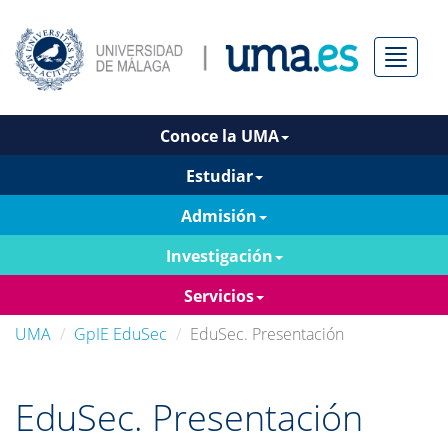
Menú
Conoce la UMA
Estudiar
Admisión
Investigación
Servicios
UMA
GpIE EduSec
EduSec. Presentación
EduSec. Presentación