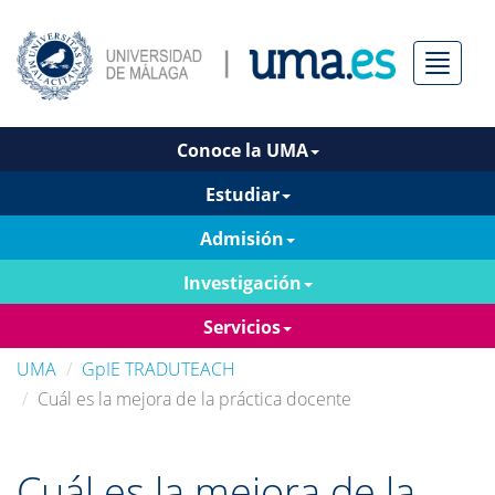
Menú
Conoce la UMA
Estudiar
Admisión
Investigación
Servicios
UMA
GpIE TRADUTEACH
Cuál es la mejora de la práctica docente
Cuál es la mejora de la