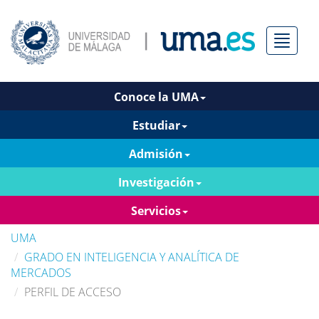
Menú
Conoce la UMA
Estudiar
Admisión
Investigación
Servicios
UMA
GRADO EN INTELIGENCIA Y ANALÍTICA DE
MERCADOS
PERFIL DE ACCESO