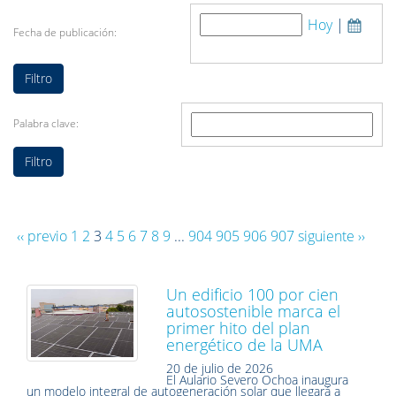
Hoy
|
Fecha de publicación:
Palabra clave:
‹‹ previo
1
2
3
4
5
6
7
8
9
...
904
905
906
907
siguiente ››
Un edificio 100 por cien
autosostenible marca el
primer hito del plan
energético de la UMA
20 de julio de 2026
El Aulario Severo Ochoa inaugura
un modelo integral de autogeneración solar que llegará a