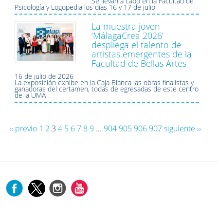
Se llevan a cabo en la Facultad de
Psicología y Logopedia los días 16 y 17 de julio
La muestra joven
‘MálagaCrea 2026’
despliega el talento de
artistas emergentes de la
Facultad de Bellas Artes
16 de julio de 2026
La exposición exhibe en la Caja Blanca las obras finalistas y
ganadoras del certamen, todas de egresadas de este centro
de la UMA
‹‹ previo
1
2
3
4
5
6
7
8
9
...
904
905
906
907
siguiente ››