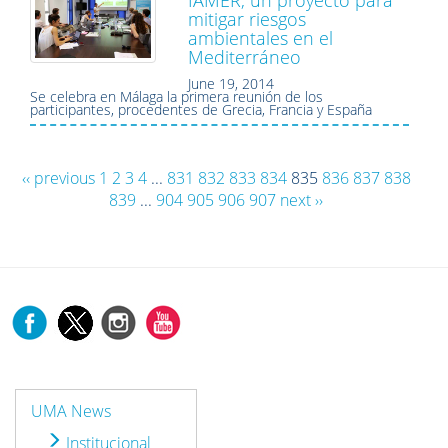
IAMER, un proyecto para
mitigar riesgos
ambientales en el
Mediterráneo
June 19, 2014
Se celebra en Málaga la primera reunión de los
participantes, procedentes de Grecia, Francia y España
‹‹ previous
1
2
3
4
...
831
832
833
834
835
836
837
838
839
...
904
905
906
907
next ››
UMA News
Institucional