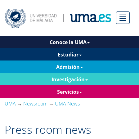
Menú
Conoce la UMA
Estudiar
Admisión
Investigación
Servicios
UMA
→
Newsroom
→
UMA News
Press room news