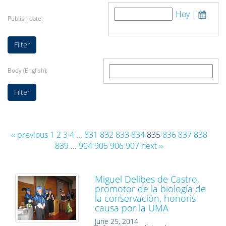
Hoy
|
Publish date:
Body (English):
‹‹ previous
1
2
3
4
...
831
832
833
834
835
836
837
838
839
...
904
905
906
907
next ››
Miguel Delibes de Castro,
promotor de la biología de
la conservación, honoris
causa por la UMA
June 25, 2014