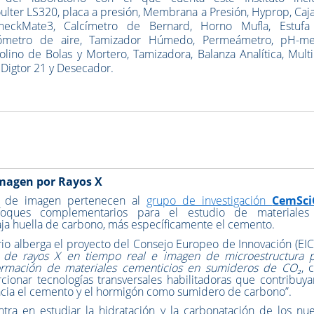
ulter LS320, placa a presión, Membrana a Presión, Hyprop, Caj
heckMate3, Calcímetro de Bernard, Horno Mufla, Estufa
cnómetro de aire, Tamizador Húmedo, Permeámetro, pH-me
lino de Bolas y Mortero, Tamizadora, Balanza Analítica, Mult
 Digtor 21 y Desecador.
Imagen por Rayos X
os de imagen pertenecen al
grupo de investigación
CemSci
oques complementarios para el estudio de materiales
ja huella de carbono, más específicamente el cemento.
rio alberga el proyecto del Consejo Europeo de Innovación (EIC
n de rayos X en tiempo real e imagen de microestructura 
formación de materiales cementicios en sumideros de CO₂
, 
cionar tecnologías transversales habilitadoras que contribuya
Hacia el cemento y el hormigón como sumidero de carbono”.
ntra en estudiar la hidratación y la carbonatación de los nu