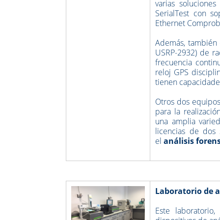
varias soluciones
SerialTest con s
Ethernet Comprob
Además, también
USRP-2932) de rad
frecuencia contin
reloj GPS discipl
tienen capacidade
Otros dos equipos
para la realizaci
una amplia varied
licencias de dos
el
análisis foren
Laboratorio de a
Este laboratorio