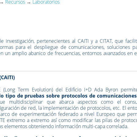
→
Recursos
→
Laboratorios
de investigación, pertenecientes al CAITI y a CITAT, que facili
aformas para el despliegue de comunicaciones, soluciones pa
en un amplio abanico de frecuencias, entornos avanzados en e
(CAITI)
TE (Long Term Evolution) del Edificio I+D Ada Byron permit
do tipo de pruebas sobre protocolos de comunicaciones
e multidisciplinar que abarca aspectos como el cons
figuración de red, la implementación de protocolos, etc. El ent
arco de experimentación federado a nivel Europeo que per
LTE extremo a extremo así como modificar las pilas de protoc
los elementos obteniendo información multi-capa correlada.