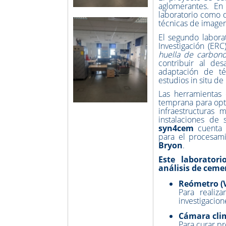
aglomerantes. En 
laboratorio como d
técnicas de imagen
El segundo labor
Investigación (ERC
huella de carbono
contribuir al de
adaptación de té
estudios in situ de
Las herramientas 
temprana para optim
infraestructuras 
instalaciones de
syn4cem
cuenta c
para el procesami
Bryon
.
Este laborator
análisis de ceme
Reómetro (V
Para realiz
investigacion
Cámara cli
Para curar p