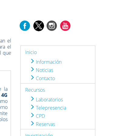
tan el
ra el
Inicio
l que
Información
Noticias
Contacto
e la
Recursos
 4G
Laboratorios
umo
orno
Telepresencia
mite
CPD
olos
Reservas
Investigación