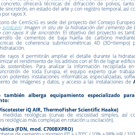
concreto, ofrecerá técnicas de difracción de polvos, tant
e sincrotrón, en estado del arte y con registro temporal, así 
 por rayos X.
atorio de CemSciG es sede del proyecto del Consejo Europe
)
syn4cem
: Imagen in situ de la hidratación del cemento de 
 con rayos X de sincrotrón
. El objetivo del proyecto es tam
sarrollo de cementos de baja huella de carbono mediant
cnicas de coherencia submicrométricas 4D (3D+tiempo) 
 hidratación.
de rayos X permitirán ampliar el detalle durante la hidrata
izar el rendimiento de los aditivos con el fin de lograr edifici
más sostenibles. Para analizar la información recopilada en
 sincrotrón de toda Europa, el equipo experto que trabaj
on potentes instalaciones informáticas especializadas, soft
ento de imágenes y datos, y acceso a las instalaciones de
io también alberga equipamiento especializado para
nto:
iscotester iQ AIR, ThermoFisher Scientific Haake)
ar medidas reológicas (curvas de viscosidad simples, así 
es reológicas más complejas en rotación u oscilación).
mática (FDN, mod. C700BXPRO)
robetas de cemento y mortero (0º a +70ºC / 10% a 98% HR / 310 