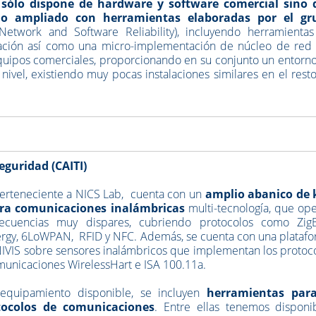
sólo dispone de hardware y software comercial sino 
o ampliado con herramientas elaboradas por el gr
etwork and Software Reliability), incluyendo herramienta
uración así como una micro-implementación de núcleo de red
uipos comerciales, proporcionando en su conjunto un entorn
nivel, existiendo muy pocas instalaciones similares en el rest
eguridad (CAITI)
perteneciente a NICS Lab,
cuenta con un
amplio abanico de 
ara comunicaciones inalámbricas
multi-tecnología, que op
ecuencias muy dispares, cubriendo protocolos como Zig
rgy, 6LoWPAN, RFID y NFC. Además, se cuenta con una plataf
NIVIS sobre sensores inalámbricos que implementan los protoc
omunicaciones WirelessHart e ISA 100.11a.
equipamiento disponible, se incluyen
herramientas para
tocolos de comunicaciones
. Entre ellas tenemos disponi