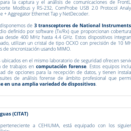
 para la captura y el análisis de comunicaciones de FrontL
oporte Modbus y RS-232, ComProbe USB 2.0 Protocol Analy
e + Aggregator Ethernet Tap y NetDecoder.
 disponemos de
3 transceptores de National Instrument
io definido por software (Tx/Rx) que proporcionan cobertur
ua desde 400 MHz hasta 4.4 GHz. Estos dispositivos integra
inado, utilizan un cristal de tipo OCXO con precisión de 10 M
s de sincronización usando MIMO.
 ubicados en el mismo laboratorio de seguridad ofrecen servi
ón de trabajos en
computación forense
. Estos equipos incl
ad de opciones para la recepción de datos, y tienen instal
 suites de análisis forense de ámbito profesional que perm
se en una amplia variedad de dispositivos
.
guas (CITAT)
, perteneciente a CEHIUMA, está equipado con los siguie