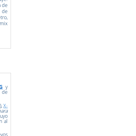
a de
 de
tro,
imix
G
y
 de
),
X-
para
cuyo
n al
evos