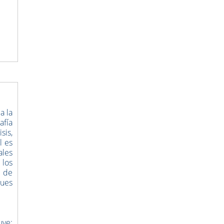
a la
afía
sis,
l es
ales
 los
s de
ques
uye: