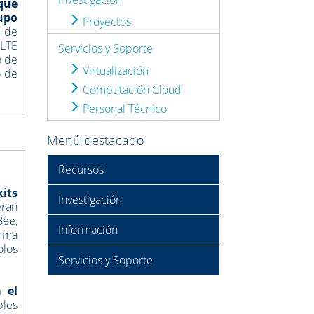
que
upo
Proyectos
s de
 LTE
Servicios y Soporte
o de
Virtualización
o de
Computación Cloud
Personal Técnico
Menú destacado
Recursos
kits
Investigación
eran
Bee,
Información
orma
olos
Servicios y Soporte
 el
bles