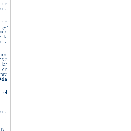
o de
como
o de
baja
bién
e la
para
ción
os e
 las
a en
ware
Ada
 el
como
l).