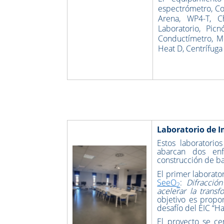
espectrómetro, Co
Arena, WP4-T, C
Laboratorio, Pi
Conductímetro, Mo
Heat D, Centrífuga
Laboratorio de 
Estos laboratori
abarcan dos enf
construcción de ba
El primer laborato
SeeO
:
Difracció
2
acelerar la trans
objetivo es propor
desafío del EIC “
El proyecto se ce