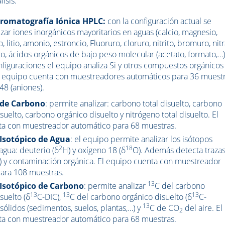
lisis:
Cromatografía Iónica HPLC:
c
on la configuración actual se
zar iones inorgánicos mayoritarios en aguas (c
alcio, magnesio,
, litio, amonio, estroncio, Fluoruro, cloruro, nitrito, bromuro, nitr
ato, ácidos orgánicos de bajo peso molecular (acetato, formato,…)
nfiguraciones el equipo analiza Si y otros compuestos orgánicos
l equipo cuenta con muestreadores automáticos para 36 muest
148 (aniones).
 de Carbono
: p
ermite analizar: c
arbono total disuelto, carbono
suelto, carbono orgánico disuelto y nitrógeno total disuelto.
El
ta con muestreador automático para 68 muestras.
Isotópico de Agua
: e
l equipo permite analizar los isótopos
2
18
agua: deuterio (δ
H) y oxígeno 18 (δ
O). Además detecta traza
) y contaminación orgánica.
El equipo cuenta con muestreador
ara 108 muestras.
13
 Isotópico de Carbono
: p
ermite analizar
C del carbono
13
13
13
suelto (δ
C-DIC),
C del carbono orgánico disuelto (δ
C-
13
sólidos (sedimentos, suelos, plantas,…) y
C de CO
del aire.
El
2
ta con muestreador automático para 68 muestras.