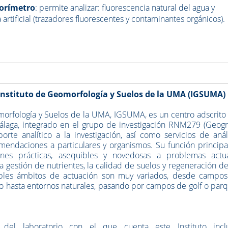
uorímetro
: p
ermite analizar: f
luorescencia natural del agua y
 artificial (trazadores fluorescentes y contaminantes orgánicos).
Instituto de Geomorfología y Suelos de la UMA (IGSUMA)
morfología y Suelos de la UMA, IGSUMA, es un centro adscrito 
laga, integrado en el grupo de investigación RNM279 (Geogr
porte analítico a la investigación, así como servicios de análi
omendaciones a particulares y organismos. Su función principa
nes prácticas, asequibles y novedosas a problemas actu
a gestión de nutrientes, la calidad de suelos y regeneración de
bles ámbitos de actuación son muy variados, desde campo
po hasta entornos naturales, pasando por campos de golf o par
 del laboratorio con el que cuenta este Instituto incl