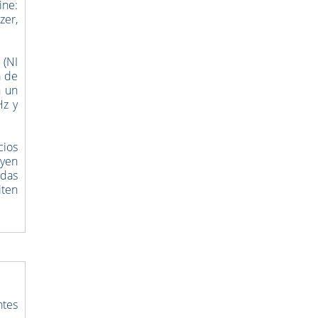
ine:
zer,
s
(NI
a de
n un
Hz y
cios
uyen
adas
iten
ntes