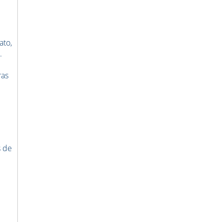
ato,
.
ras
s de