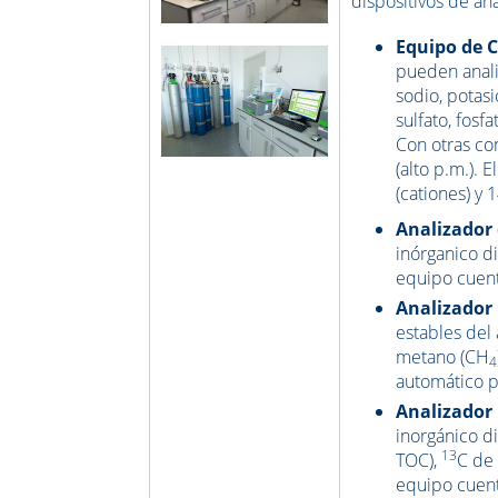
dispositivos de aná
Equipo de 
pueden anali
sodio, potasio
sulfato, fosf
Con otras co
(alto p.m.).
E
(cationes) y 
Analizador
inórganico di
equipo cuen
Analizador 
estables del 
metano (CH
4
automático p
Analizador
inorgánico di
13
TOC),
C de 
equipo cuen